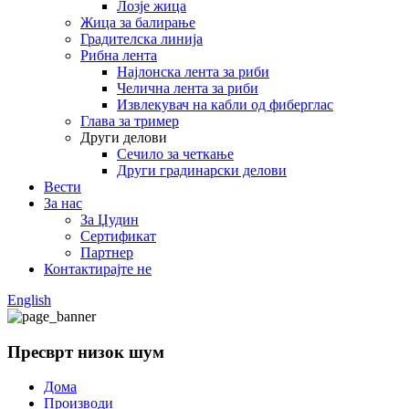
Лозје жица
Жица за балирање
Градителска линија
Рибна лента
Најлонска лента за риби
Челична лента за риби
Извлекувач на кабли од фиберглас
Глава за тример
Други делови
Сечило за четкање
Други градинарски делови
Вести
За нас
За Џудин
Сертификат
Партнер
Контактирајте не
English
Пресврт низок шум
Дома
Производи