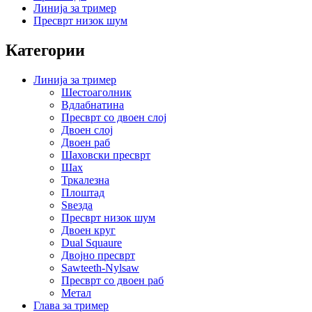
Линија за тример
Пресврт низок шум
Категории
Линија за тример
Шестоаголник
Вдлабнатина
Пресврт со двоен слој
Двоен слој
Двоен раб
Шаховски пресврт
Шах
Тркалезна
Плоштад
Ѕвезда
Пресврт низок шум
Двоен круг
Dual Squaure
Двојно пресврт
Sawteeth-Nylsaw
Пресврт со двоен раб
Метал
Глава за тример