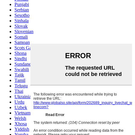
Punjabi
Serbian
Sesotho
Sinhala
Slovak
Slovenian
Somali
Samoan
Scots Gaelic
Shona
Sindhi
Sundanese
Swahili
Tajik
Tamil
Telugu
Thai
Ukrainian
Urdu
Uzbek
Vietnamese
Welsh
Xhosa
Yiddish
Yoruba