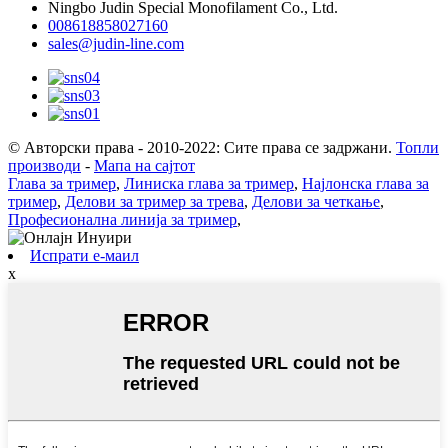
Ningbo Judin Special Monofilament Co., Ltd.
008618858027160
sales@judin-line.com
© Авторски права - 2010-2022: Сите права се задржани.
Топли
производи
-
Мапа на сајтот
Глава за тример
,
Линиска глава за тример
,
Најлонска глава за
тример
,
Делови за тример за трева
,
Делови за четкање
,
Професионална линија за тример
,
Испрати е-маил
x