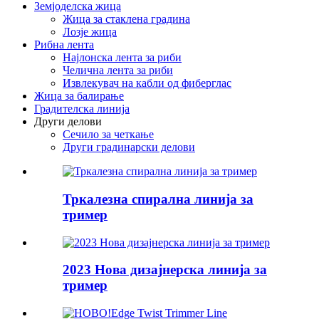
Земјоделска жица
Жица за стаклена градина
Лозје жица
Рибна лента
Најлонска лента за риби
Челична лента за риби
Извлекувач на кабли од фиберглас
Жица за балирање
Градителска линија
Други делови
Сечило за четкање
Други градинарски делови
Тркалезна спирална линија за
тример
2023 Нова дизајнерска линија за
тример