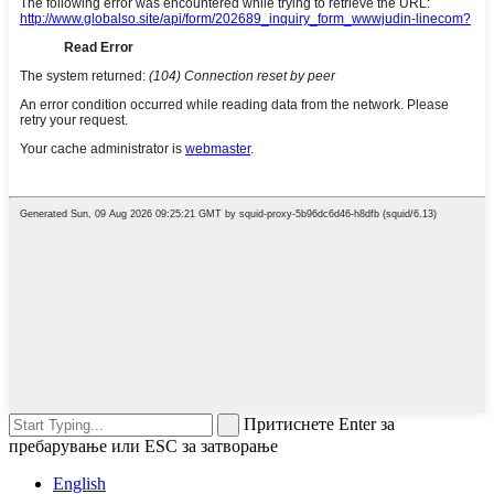
Притиснете Enter за
пребарување или ESC за затворање
English