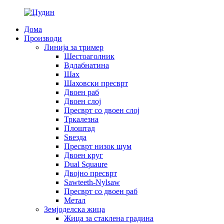
Дома
Производи
Линија за тример
Шестоаголник
Вдлабнатина
Шах
Шаховски пресврт
Двоен раб
Двоен слој
Пресврт со двоен слој
Тркалезна
Плоштад
Ѕвезда
Пресврт низок шум
Двоен круг
Dual Squaure
Двојно пресврт
Sawteeth-Nylsaw
Пресврт со двоен раб
Метал
Земјоделска жица
Жица за стаклена градина